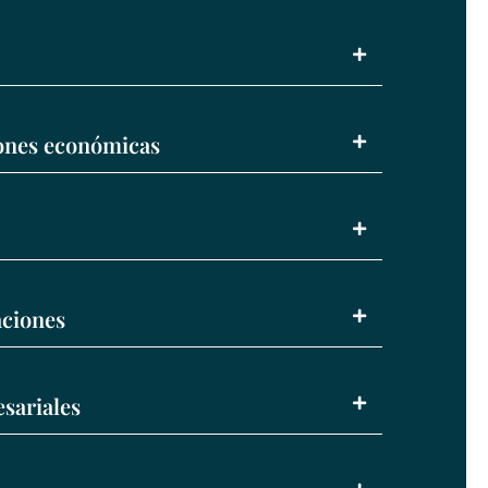
iones económicas
ciones
sariales