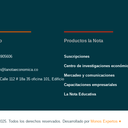
o
Productos la Nota
3905606
Suscripciones
Centro de investigaciones económi
on@lanotaeconomica.co
Mercadeo y comunicaciones
Calle 112 # 18a 35 oficina 101, Edificio
Capacitaciones empresariales
La Nota Educativa
25. Todos los derechos reservados. Desarrollado por
Monos Expertos ♥