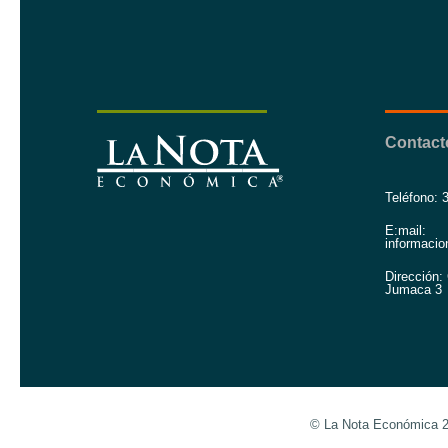
Contact
Teléfono: 
E:mail:
informaci
Dirección: 
Jumaca 3
© La Nota Económica 20