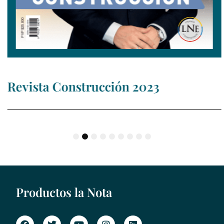
Revista Construcción 2023
1
2
3
4
5
6
7
8
9
Productos la Nota