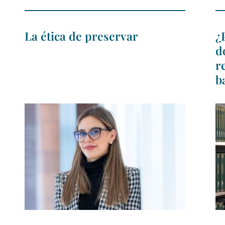
La ética de preservar
¿
d
r
b