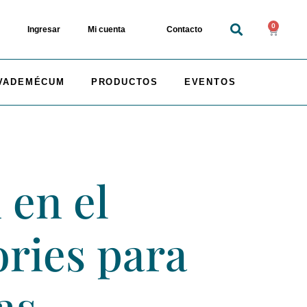
0
Ingresar
Mi cuenta
Contacto
VADEMÉCUM
PRODUCTOS
EVENTOS
 en el
ries para
as