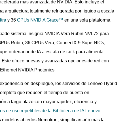
ca acelerada más avanzada de NVIDIA. Esto incluye el
 arquitectura totalmente refrigerada por líquido a escala
tra
y 36
CPUs NVIDIA Grace™
en una sola plataforma.
nciado sistema insignia NVIDIA Vera Rubin NVL72 para
72 GPUs Rubin, 36 CPUs Vera, ConnectX-9 SuperNICs,
perordenador de IA a escala de rack para alimentar
s. Este ofrece nuevas y avanzadas opciones de red con
 Ethernet NVIDIA Photonics.
 experiencia en despliegue, los servicios de Lenovo Hybrid
 completo que reducen el tiempo de puesta en
ión a largo plazo con mayor rapidez, eficiencia y
os de uso repetibles de la Biblioteca de IA Lenovo
os modelos abiertos Nemotron, simplifican aún más la