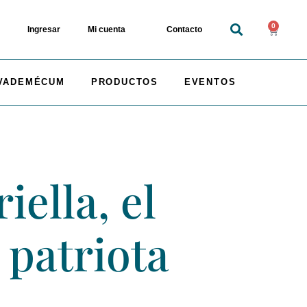
0
Ingresar
Mi cuenta
Contacto
VADEMÉCUM
PRODUCTOS
EVENTOS
ella, el
 patriota