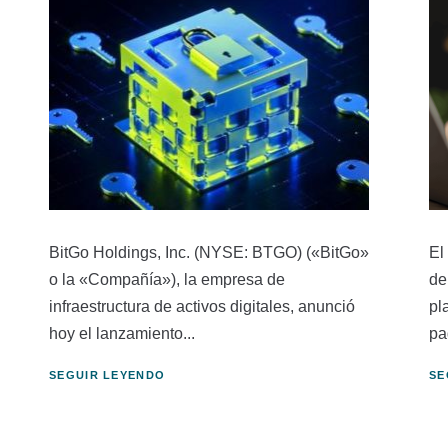
BitGo Holdings, Inc. (NYSE: BTGO) («BitGo»
El
o la «Compañía»), la empresa de
de
infraestructura de activos digitales, anunció
pl
hoy el lanzamiento...
pa
SEGUIR LEYENDO
SE