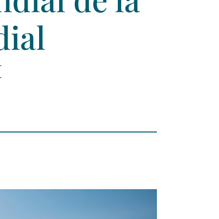
ial
™