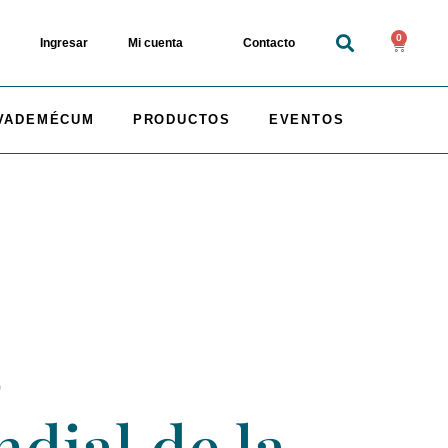
0
Ingresar
Mi cuenta
Contacto
VADEMÉCUM
PRODUCTOS
EVENTOS
s
dial de la