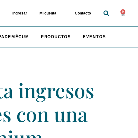
0
Ingresar
Mi cuenta
Contacto
VADEMÉCUM
PRODUCTOS
EVENTOS
a ingresos
es con una
emium