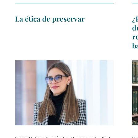
La ética de preservar
¿
d
r
b