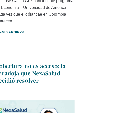
r José García GuzmánDocente programa
 Economía – Universidad de América
da vez que el dólar cae en Colombia
arecen...
GUIR LEYENDO
obertura no es acceso: la
aradoja que NexaSalud
ecidió resolver