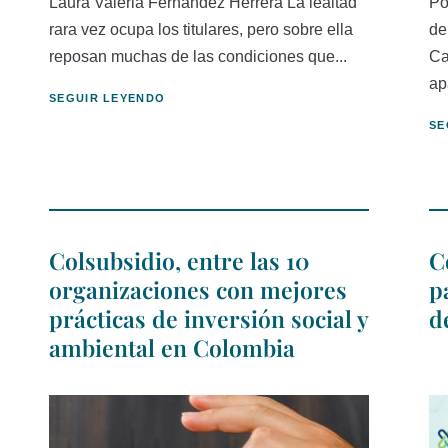
Laura Valeria Fernández Herrera La lealtad
Po
rara vez ocupa los titulares, pero sobre ella
de
reposan muchas de las condiciones que...
Ca
ap
SEGUIR LEYENDO
SE
Colsubsidio, entre las 10
C
organizaciones con mejores
p
prácticas de inversión social y
d
ambiental en Colombia