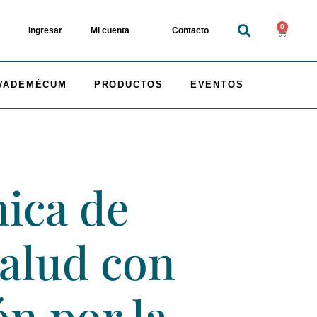
0
Ingresar
Mi cuenta
Contacto
VADEMÉCUM
PRODUCTOS
EVENTOS
ica de
salud con
ón por la