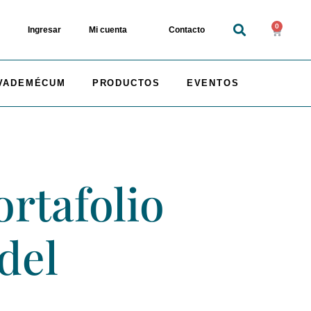
0
Ingresar
Mi cuenta
Contacto
VADEMÉCUM
PRODUCTOS
EVENTOS
rtafolio
del