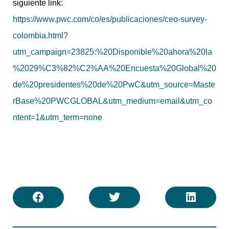
siguiente link:
https://www.pwc.com/co/es/publicaciones/ceo-survey-
colombia.html?
utm_campaign=23825:%20Disponible%20ahora%20la
%2029%C3%82%C2%AA%20Encuesta%20Global%20
de%20presidentes%20de%20PwC&utm_source=Maste
rBase%20PWCGLOBAL&utm_medium=email&utm_co
ntent=1&utm_term=none