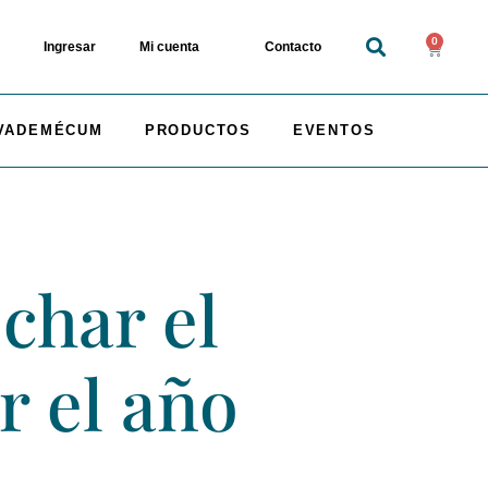
0
Ingresar
Mi cuenta
Contacto
VADEMÉCUM
PRODUCTOS
EVENTOS
char el
r el año