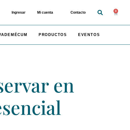
0
Ingresar
Mi cuenta
Contacto
VADEMÉCUM
PRODUCTOS
EVENTOS
servar en
esencial