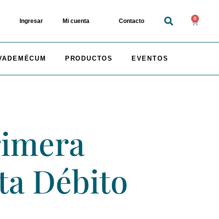
0
Ingresar
Mi cuenta
Contacto
VADEMÉCUM
PRODUCTOS
EVENTOS
rimera
eta Débito