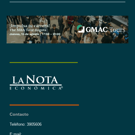
Contacto
Teléfono: 3905606
E:mail: