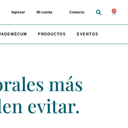
0
Ingresar
Mi cuenta
Contacto
VADEMÉCUM
PRODUCTOS
EVENTOS
orales más
en evitar.