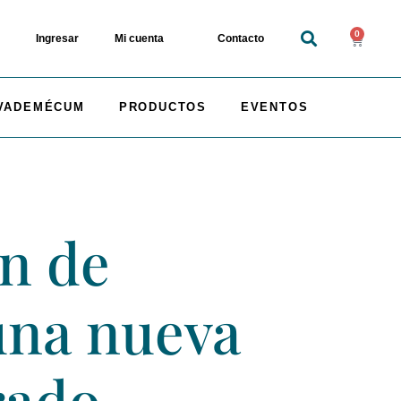
0
Ingresar
Mi cuenta
Contacto
VADEMÉCUM
PRODUCTOS
EVENTOS
ón de
 una nueva
rado