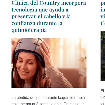
Clínica del Country incorpora
p
tecnología que ayuda a
i
preservar el cabello y la
v
confianza durante la
C
quimioterapia
El
vi
La pérdida del pelo durante la quimioterapia
es
no tiene por qué ser inevitable. Gracias a un