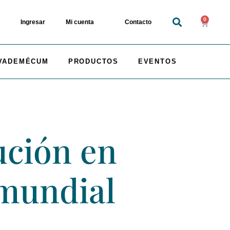
0
Ingresar
Mi cuenta
Contacto
VADEMÉCUM
PRODUCTOS
EVENTOS
ución en
 mundial