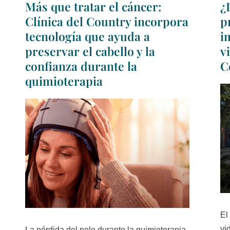
Más que tratar el cáncer:
¿
Clínica del Country incorpora
p
tecnología que ayuda a
i
preservar el cabello y la
v
confianza durante la
C
quimioterapia
El
vi
La pérdida del pelo durante la quimioterapia