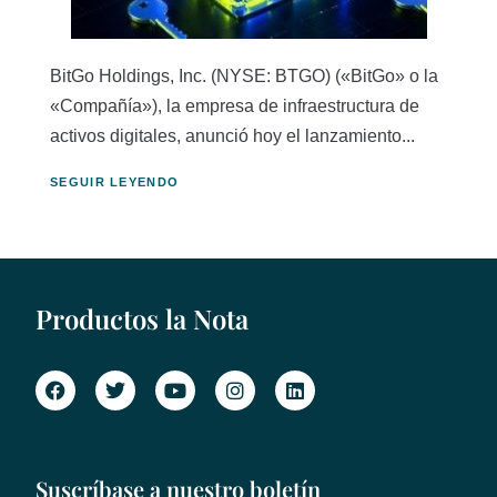
BitGo Holdings, Inc. (NYSE: BTGO) («BitGo» o la
«Compañía»), la empresa de infraestructura de
activos digitales, anunció hoy el lanzamiento...
SEGUIR LEYENDO
Productos la Nota
Suscríbase a nuestro boletín