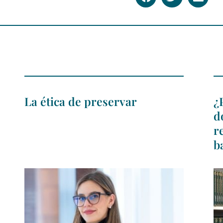
La ética de preservar
¿
d
r
b