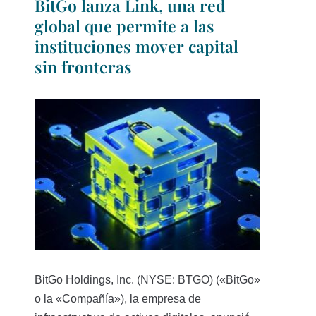
BitGo lanza Link, una red
global que permite a las
instituciones mover capital
sin fronteras
BitGo Holdings, Inc. (NYSE: BTGO) («BitGo»
o la «Compañía»), la empresa de