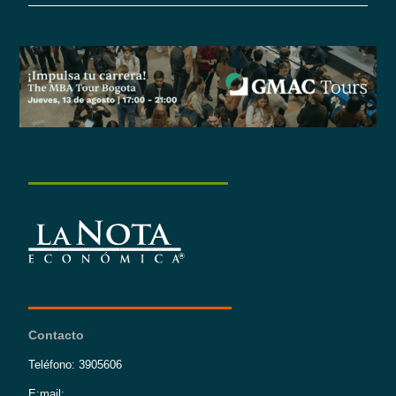
Contacto
Teléfono: 3905606
E:mail: