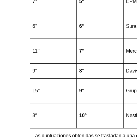
7°
5°
EPM
6°
6°
Sura
11°
7°
Merc
9°
8°
Davi
15°
9°
Grup
8º
10°
Nest
Las puntuaciones obtenidas se trasladan a una 