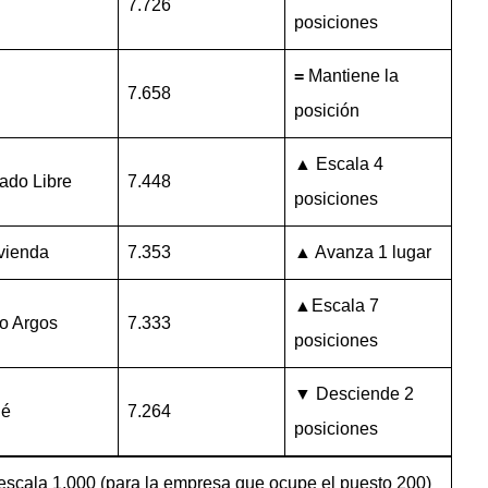
7.726
posiciones
=
Mantiene la
7.658
posición
▲ Escala 4
ado Libre
7.448
posiciones
vienda
7.353
▲ Avanza 1 lugar
▲Escala 7
o Argos
7.333
posiciones
▼ Desciende 2
lé
7.264
posiciones
escala 1.000 (para la empresa que ocupe el puesto 200)