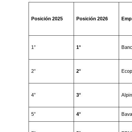
Posición
2025
Posición
2026
Emp
1°
1°
Banc
2°
2°
Ecop
4°
3°
Alpi
5°
4°
Bava