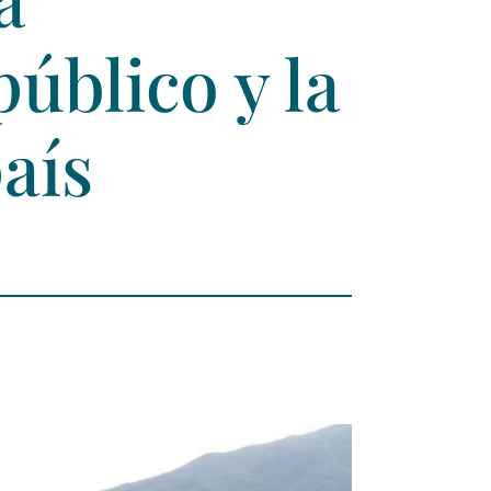
úblico y la
aís