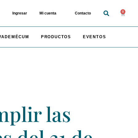
0
Ingresar
Mi cuenta
Contacto
VADEMÉCUM
PRODUCTOS
EVENTOS
plir las
 del 31 de