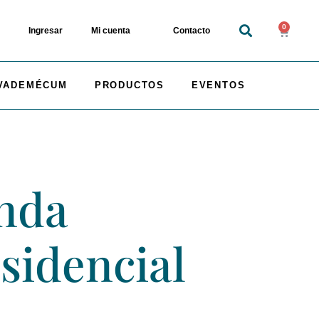
0
Ingresar
Mi cuenta
Contacto
VADEMÉCUM
PRODUCTOS
EVENTOS
inda
esidencial