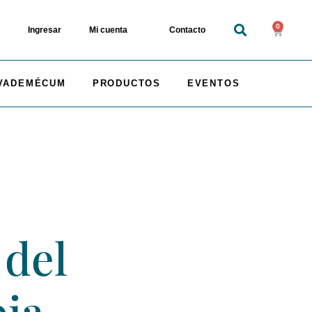
0
Ingresar
Mi cuenta
Contacto
VADEMÉCUM
PRODUCTOS
EVENTOS
 del
bia