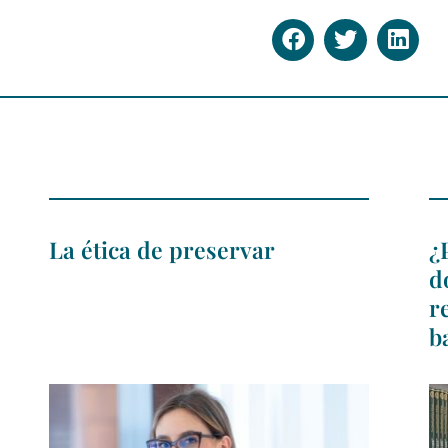
La ética de preservar
¿
d
r
b