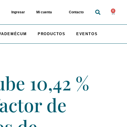
0
Ingresar
Mi cuenta
Contacto
VADEMÉCUM
PRODUCTOS
EVENTOS
ube 10,42 %
factor de
os de