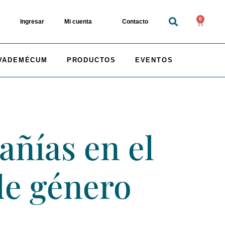
0
Ingresar
Mi cuenta
Contacto
VADEMÉCUM
PRODUCTOS
EVENTOS
ñías en el
de género