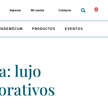
0
Ingresar
Mi cuenta
Contacto
VADEMÉCUM
PRODUCTOS
EVENTOS
a: lujo
orativos