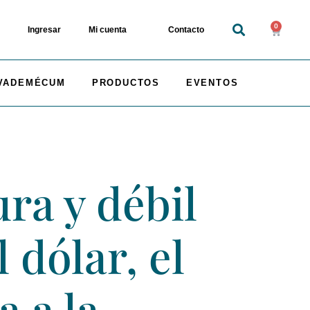
0
Ingresar
Mi cuenta
Contacto
VADEMÉCUM
PRODUCTOS
EVENTOS
ra y débil
 dólar, el
a a la