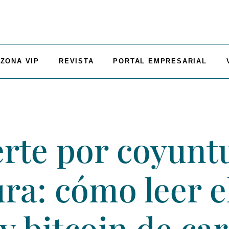
ZONA VIP
REVISTA
PORTAL EMPRESARIAL
erte por coyuntu
ra: cómo leer el
y bitcoin de car