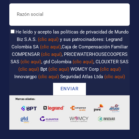
He leído y acepto las políticas de privacidad de Mundo
Biz S.A.S.
(clic aquí)
y sus patrocinadores: Legrand
Colombia SA
(clic aquí)
,Caja de Compensación Familiar
COMPENSAR
(clic aquí)
, PRICEWATERHOUSECOOPERS
SAS
(clic aquí)
, gtd Colombia
(clic aquí)
, CLOUXTER SAS
(clic aquí)
Bpt
(clic aquí)
WOMCY Corp
(clic aquí)
Innovargpc
(clic aquí)
Seguridad Atlas Ltda
(clic aquí)
ENVIAR