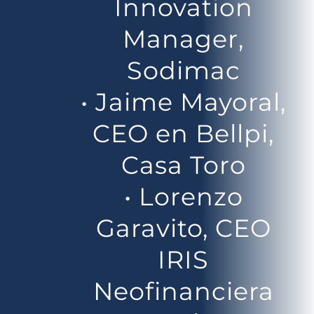
Innovation
Manager,
Sodimac
• Jaime Mayoral,
CEO en Bellpi,
Casa Toro
• Lorenzo
Garavito, CEO
IRIS
Neofinanciera