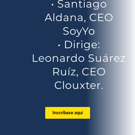
• Santiago
Aldana, CEO
SoyYo
• Dirige:
Leonardo Suárez
Ruíz, CEO
Clouxter.
Inscríbase aquí