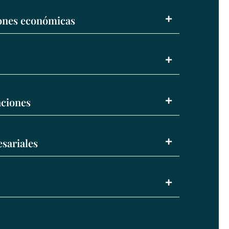
iones económicas
ciones
sariales