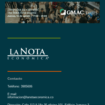
Contacto
Teléfono: 3905606
E:mail:
informacion@lanotaeconomica.co
Dirección: Calle 112 # 18a 35 oficina 101, Edificio Jumaca 3