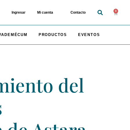
0
Ingresar
Mi cuenta
Contacto
VADEMÉCUM
PRODUCTOS
EVENTOS
miento del
s
 de Astara