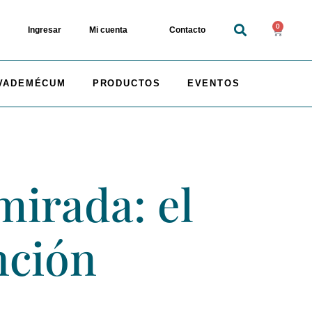
0
Ingresar
Mi cuenta
Contacto
VADEMÉCUM
PRODUCTOS
EVENTOS
mirada: el
nción