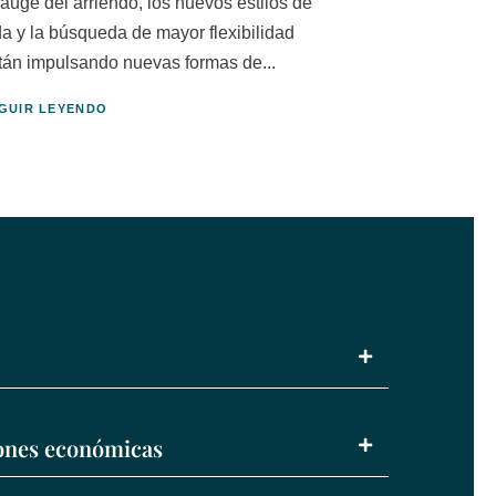
 auge del arriendo, los nuevos estilos de
da y la búsqueda de mayor flexibilidad
tán impulsando nuevas formas de...
GUIR LEYENDO
iones económicas