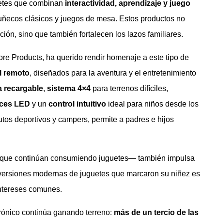
uetes que combinan
interactividad, aprendizaje y juego
muñecos clásicos y juegos de mesa. Estos productos no
ión, sino que también fortalecen los lazos familiares.
More Products, ha querido rendir homenaje a este tipo de
l remoto
, diseñados para la aventura y el entretenimiento
a recargable
,
sistema 4×4
para terrenos difíciles,
uces LED
y un
control intuitivo
ideal para niños desde los
utos deportivos y campers, permite a padres e hijos
que continúan consumiendo juguetes— también impulsa
 versiones modernas de juguetes que marcaron su niñez es
intereses comunes.
trónico continúa ganando terreno:
más de un tercio de las