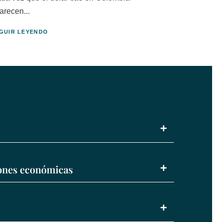
arecen...
GUIR LEYENDO
iones económicas