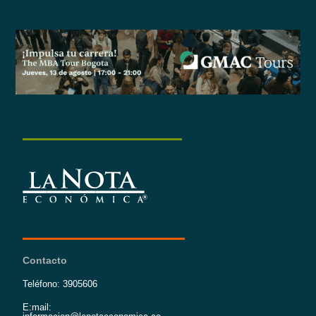
Contacto
Teléfono: 3905606
E:mail: