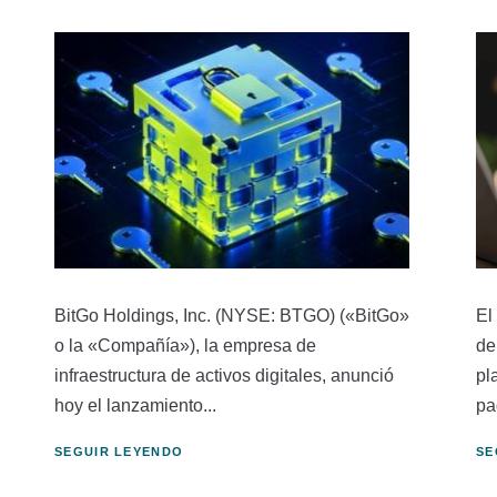
BitGo Holdings, Inc. (NYSE: BTGO) («BitGo»
El
o la «Compañía»), la empresa de
de
infraestructura de activos digitales, anunció
pl
hoy el lanzamiento...
pa
SEGUIR LEYENDO
SE