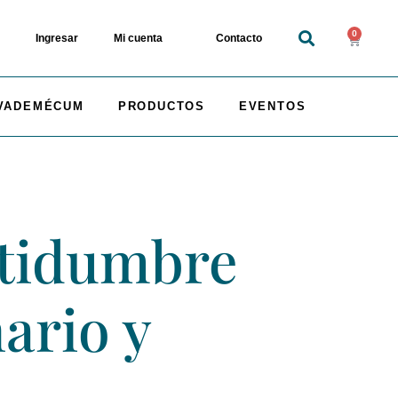
0
Ingresar
Mi cuenta
Contacto
VADEMÉCUM
PRODUCTOS
EVENTOS
ertidumbre
nario y