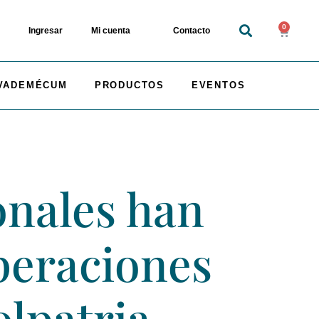
0
Ingresar
Mi cuenta
Contacto
VADEMÉCUM
PRODUCTOS
EVENTOS
onales han
peraciones
olpatria