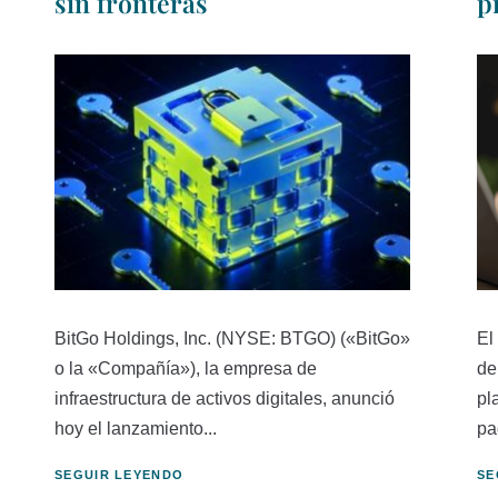
sin fronteras
p
BitGo Holdings, Inc. (NYSE: BTGO) («BitGo»
El
o la «Compañía»), la empresa de
de
infraestructura de activos digitales, anunció
pl
hoy el lanzamiento...
pa
SEGUIR LEYENDO
SE