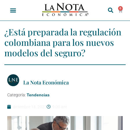
0
NOTICIAS EMPRESARIALES
PORTAL EMPRESARIAL
¿Está preparada la regulación
colombiana para los nuevos
modelos del seguro?
La Nota Económica
Categoría:
Tendencias
diciembre 18, 2025
9:00 am