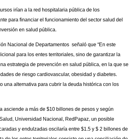
rsos irían a la red hospitalaria pública de los
ante para financiar el funcionamiento del sector salud del
nversión en salud pública.
ración Nacional de Departamentos señaló que “En este
ional para los entes territoriales, sino de garantizar la
una estrategia de prevención en salud pública, en la que se
ades de riesgo cardiovascular, obesidad y diabetes.
 una alternativa para cubrir la deuda histórica con los
ria asciende a más de $10 billones de pesos y según
e Salud, Universidad Nacional, RedPapaz, un posible
aradas y endulzadas oscilaría entre $1.5 y $ 2 billones de
a de los entes territoriales consiste en una conciliación de