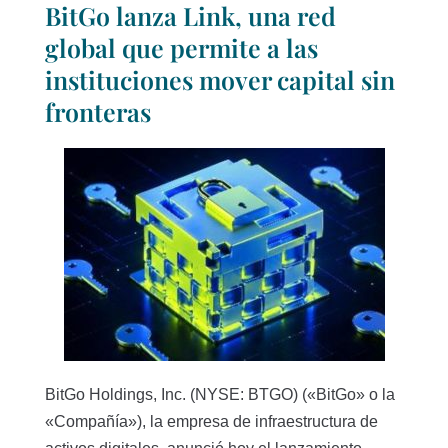
BitGo lanza Link, una red
global que permite a las
instituciones mover capital sin
fronteras
BitGo Holdings, Inc. (NYSE: BTGO) («BitGo» o la
«Compañía»), la empresa de infraestructura de