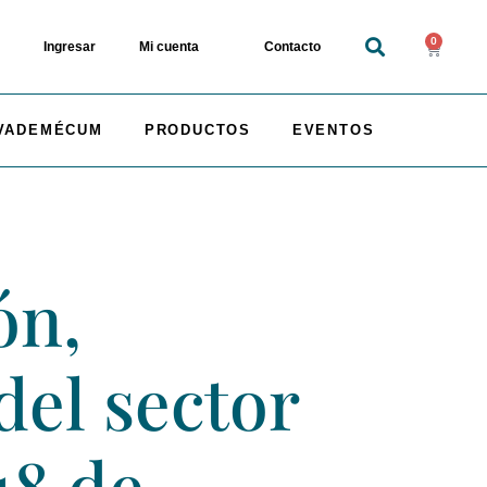
0
Ingresar
Mi cuenta
Contacto
VADEMÉCUM
PRODUCTOS
EVENTOS
ón,
del sector
18 de